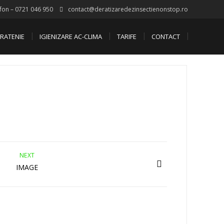
fon – 0721 046 950
contact@deratizaredezinsectienonstop.ro
RATENIE
IGIENIZARE AC-CLIMA
TARIFE
CONTACT
NEXT
IMAGE