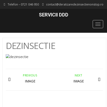
Telefon – 0721 046 950
contact@deratizaredezinsectienonstop.ro
SERVICII DDD
Togg
navig
DEZINSECTIE
PREVIOUS
NEXT
IMAGE
IMAGE