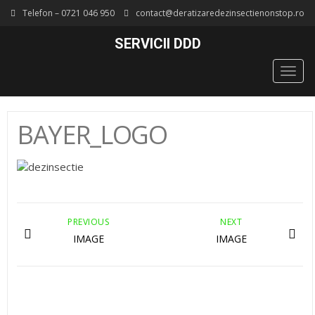
Telefon – 0721 046 950
contact@deratizaredezinsectienonstop.ro
SERVICII DDD
Togg
navig
BAYER_LOGO
PREVIOUS
NEXT
IMAGE
IMAGE